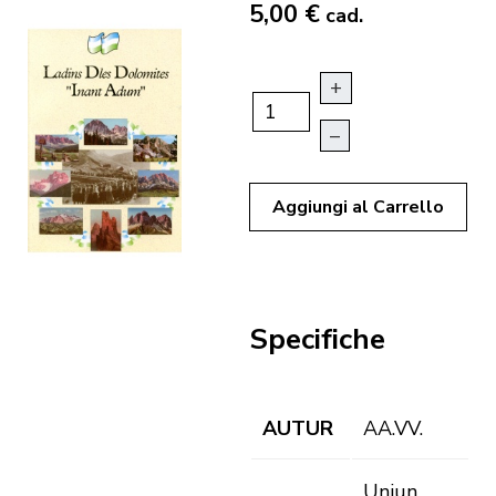
5,00 €
cad.
+
–
Aggiungi al Carrello
Specifiche
AUTUR
AA.VV.
Uniun