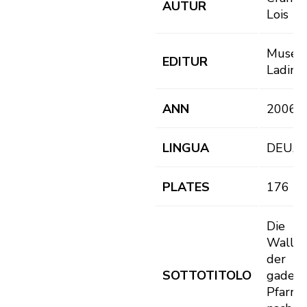
AUTUR
Lois
Muse
EDITUR
Ladin
ANN
2006
LINGUA
DEU, 
PLATES
176
Die
Wallfa
der
SOTTOTITOLO
gadert
Pfarrei