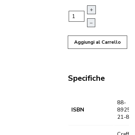
+
–
Aggiungi al Carrello
Specifiche
88-
ISBN
89255
21-8
Craffon