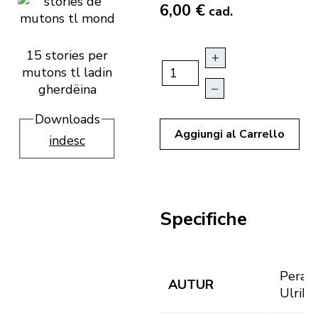
6,00 €
cad.
15 stories per
+
mutons tl ladin
–
gherdëina
Downloads
Aggiungi al Carrello
indesc
Specifiche
Perath
AUTUR
Ulrike