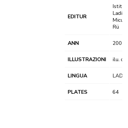
Istitut
Ladin
EDITUR
Micurà
Rü
ANN
2001
ILLUSTRAZIONI
ilu. co
LINGUA
LAD
PLATES
64