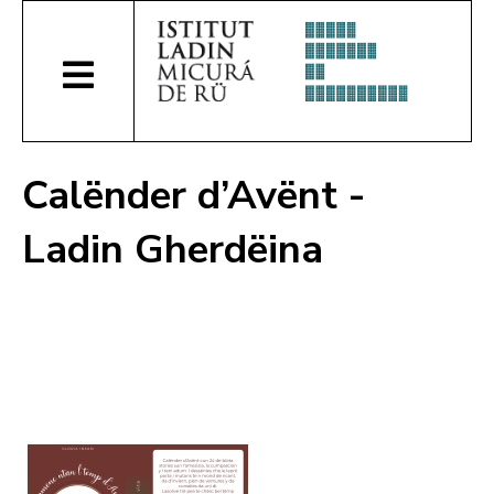
Calënder d’Avënt -
Ladin Gherdëina