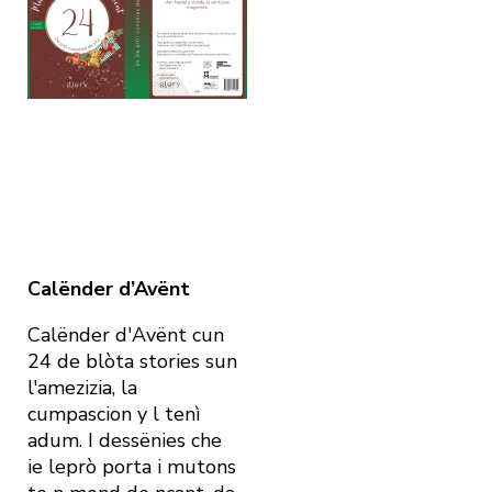
Calënder d’Avënt
Calënder d'Avënt cun
24 de blòta stories sun
l'amezizia, la
cumpascion y l tenì
adum. I dessënies che
ie leprò porta i mutons