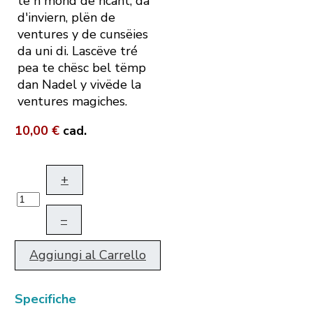
te n mond de ncant, da
d'inviern, plën de
ventures y de cunsëies
da uni di. Lascëve tré
pea te chësc bel tëmp
dan Nadel y vivëde la
ventures magiches.
10,00 €
cad.
+
–
Aggiungi al Carrello
Specifiche