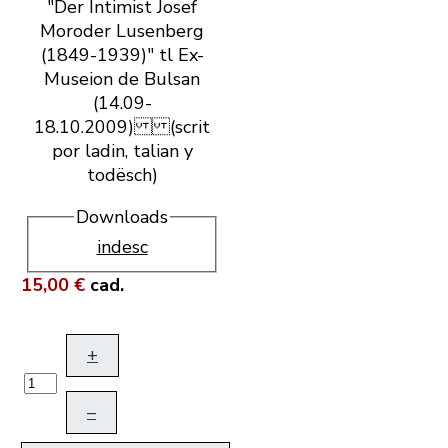
"Der Intimist Josef
Moroder Lusenberg
(1849-1939)" tl Ex-
Museion de Bulsan
(14.09-
18.10.2009) (scrit
por ladin, talian y
todësch)
Downloads
indesc
15,00 €
cad.
+
–