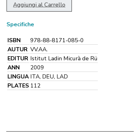
Aggiungi al Carrello
Specifiche
ISBN
978-88-8171-085-0
AUTUR
VV.AA.
EDITUR
Istitut Ladin Micurà de Rü
ANN
2009
LINGUA
ITA, DEU, LAD
PLATES
112