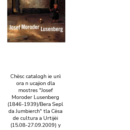
Chësc catalogh ie unì
ora n ucajion dla
mostres "Josef
Moroder Lusenberg
(1846-1939)/Bera Sepl
da Jumbierch" tla Cësa
de cultura a Urtijëi
(15.08-27.09.2009) y