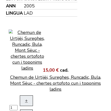
ANN
2005
LINGUA
LAD
15,00 €
cad.
Chemun de Urtijëi, Sureghes, Runcadic, Bula,
Mont Sëuc - chertes ortofoto cun i toponims
ladins
+