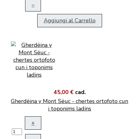
–
Aggiungi al Carrello
45,00 €
cad.
Gherdëina y Mont Sëuc - chertes ortofoto cun
i toponims ladins
+