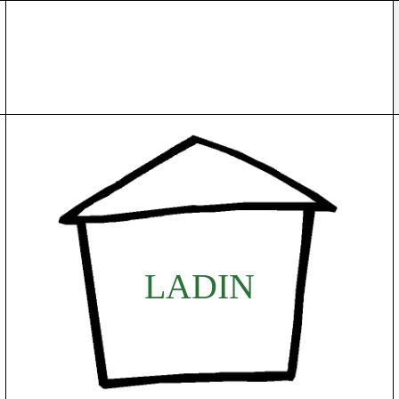
L
A
D
I
N
D
I
N
A