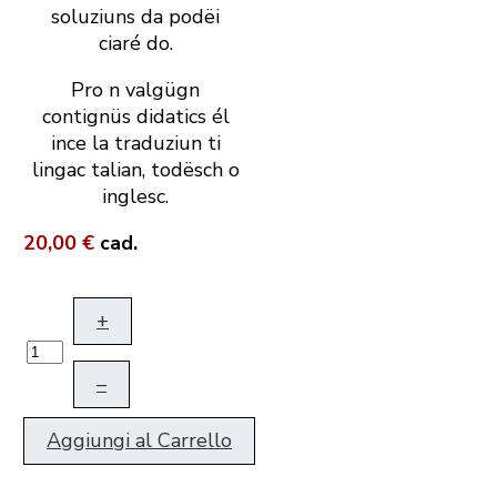
soluziuns da podëi
ciaré do.
Pro n valgügn
contignüs didatics él
ince la traduziun ti
lingac talian, todësch o
inglesc.
20,00 €
cad.
+
–
Aggiungi al Carrello