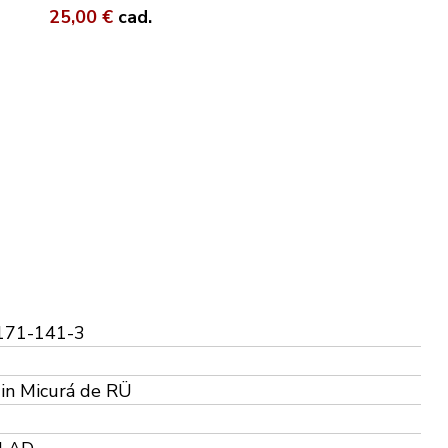
25,00 €
cad.
171-141-3
din Micurá de RÜ