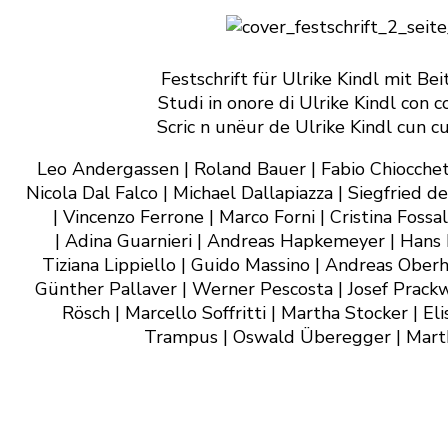
Festschrift für Ulrike Kindl mit Be
Studi in onore di Ulrike Kindl con c
Scric n unëur de Ulrike Kindl cun c
Leo Andergassen | Roland Bauer | Fabio Chiocchett
Nicola Dal Falco | Michael Dallapiazza | Siegfried d
| Vincenzo Ferrone | Marco Forni | Cristina Fossa
| Adina Guarnieri | Andreas Hapkemeyer | Hans H
Tiziana Lippiello | Guido Massino | Andreas Ober
Günther Pallaver | Werner Pescosta | Josef Prackwi
Rösch | Marcello Soffritti | Martha Stocker | El
Trampus | Oswald Überegger | Mart