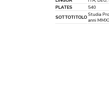
LINGUA
ITA, DEU,
PLATES
540
Studia Pro
SOTTOTITOLO
anni MMXX