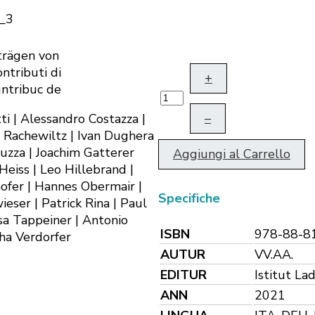
iträgen von
ontributi di
+
untribuc de
–
i | Alessandro Costazza |
e Rachewiltz | Ivan Dughera
luzza | Joachim Gatterer
Aggiungi al Carrello
eiss | Leo Hillebrand |
hofer | Hannes Obermair |
Specifiche
eser | Patrick Rina | Paul
isa Tappeiner | Antonio
ISBN
978-88-8
ha Verdorfer
AUTUR
VV.AA.
EDITUR
Istitut La
ANN
2021