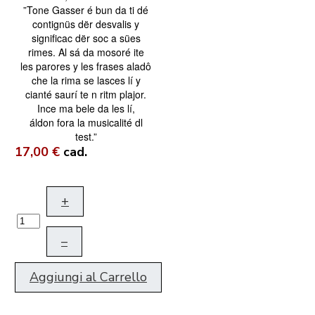
”Tone Gasser é bun da ti dé
contignüs dër desvalis y
significac dër soc a sües
rimes. Al sá da mosoré ite
les parores y les frases aladô
che la rima se lasces lí y
cianté saurí te n ritm plajor.
Ince ma bele da les lí,
áldon fora la musicalité dl
test.”
17,00 €
cad.
+
–
Aggiungi al Carrello