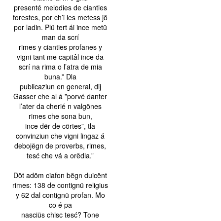
presenté melodies de cianties
forestes, por ch’i les metess jö
por ladin. Plü tert ái ince metü
man da scrí
rimes y cianties profanes y
vigni tant me capitâl ince da
scrí na rima o l’atra de mia
buna.” Dla
publicaziun en general, dij
Gasser che al á ”porvé danter
l’ater da cherié n valgönes
rimes che sona bun,
ince dër de cörtes”, tla
convinziun che vigni lingaz á
debojëgn de proverbs, rimes,
tesć che vá a orëdla.”
Döt adöm ciafon bëgn duicënt
rimes: 138 de contignü religius
y 62 dal contignü profan. Mo
co é pa
nasciüs chisc tesć? Tone