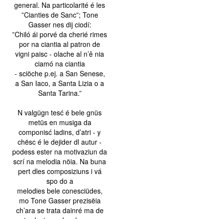
general. Na particolarité é les
”Cianties de Sanc”; Tone
Gasser nes dij ciodí:
”Chiló ái porvé da cherié rimes
por na ciantia al patron de
vigni paisc - olache al n’ê nia
ciamó na ciantia
- sciöche p.ej. a San Senese,
a San Iaco, a Santa Lizia o a
Santa Tarina.”
N valgügn tesć é bele gnüs
metüs en musiga da
componisć ladins, d’atri - y
chësc é le dejider dl autur -
podess ester na motivaziun da
scrí na melodia nöia. Na buna
pert dles composiziuns i vá
spo do a
melodies bele conesciüdes,
mo Tone Gasser prezisëia
ch’ara se trata dainré ma de