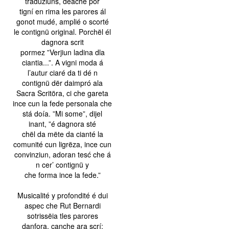
traduziuns, deache por
tigní en rima les parores ál
gonot mudé, amplié o scorté
le contignü original. Porchël él
dagnora scrit
pormez ”Verjiun ladina dla
ciantia...”. A vigni moda á
l’autur ciaré da ti dé n
contignü dër daimpró ala
Sacra Scritöra, ci che gareta
ince cun la fede personala che
stá doía. ”Mi some”, dijel
inant, ”é dagnora sté
chël da mëte da cianté la
comunité cun ligrëza, ince cun
convinziun, adoran tesć che á
n cer’ contignü y
che forma ince la fede.”
Musicalité y profondité é dui
aspec che Rut Bernardi
sotrissëia tles parores
danfora, canche ara scrí: