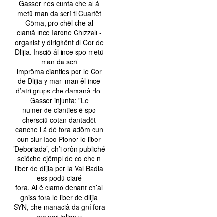
Gasser nes cunta che al á
metü man da scrí tl Cuartët
Göma, pro chël che al
ciantâ ince Iarone Chizzali -
organist y dirighënt dl Cor de
Dlijia. Insciö ál ince spo metü
man da scrí
impröma cianties por le Cor
de Dlijia y man man êl ince
d’atri grups che damanâ do.
Gasser injunta: ”Le
numer de cianties é spo
chersciü cotan dantadöt
canche i á dé fora adöm cun
cun siur Iaco Ploner le liber
’Deboriada’, ch’i orôn publiché
sciöche ejëmpl de co che n
liber de dlijia por la Val Badia
ess podü ciaré
fora. Al ê ciamó denant ch’al
gniss fora le liber de dlijia
SYN, che manaciâ da gní fora
ma por talian y