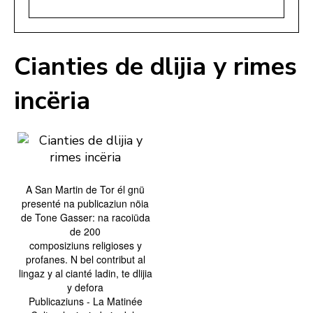
Cianties de dlijia y rimes
incëria
A San Martin de Tor él gnü
presenté na publicaziun nöia
de Tone Gasser: na racoiüda
de 200
composiziuns religioses y
profanes. N bel contribut al
lingaz y al cianté ladin, te dlijia
y defora
Publicaziuns - La Matinée