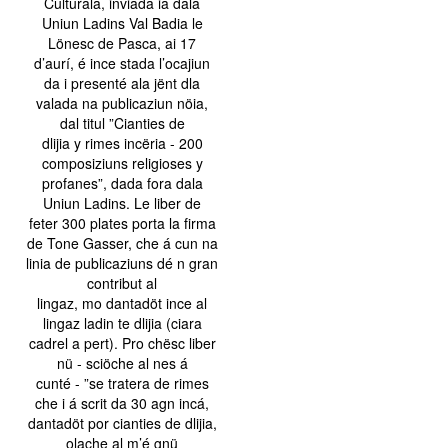
Culturala, inviada ia dala
Uniun Ladins Val Badia le
Lönesc de Pasca, ai 17
d’aurí, é ince stada l’ocajiun
da i presenté ala jënt dla
valada na publicaziun nöia,
dal titul ”Cianties de
dlijia y rimes incëria - 200
composiziuns religioses y
profanes”, dada fora dala
Uniun Ladins. Le liber de
feter 300 plates porta la firma
de Tone Gasser, che á cun na
linia de publicaziuns dé n gran
contribut al
lingaz, mo dantadöt ince al
lingaz ladin te dlijia (ciara
cadrel a pert). Pro chësc liber
nü - sciöche al nes á
cunté - ”se tratera de rimes
che i á scrit da 30 agn incá,
dantadöt por cianties de dlijia,
olache al m’é gnü