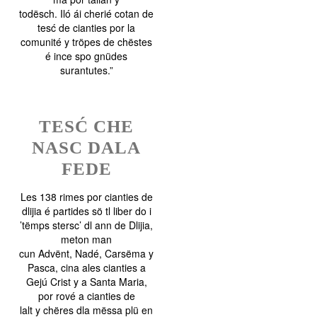
todësch. Iló ái cherié cotan de
tesć de cianties por la
comunité y tröpes de chëstes
é ince spo gnüdes
surantutes.”
TESĆ CHE
NASC DALA
FEDE
Les 138 rimes por cianties de
dlijia é partides sö tl liber do i
’tëmps stersc’ dl ann de Dlijia,
meton man
cun Advënt, Nadé, Carsëma y
Pasca, cina ales cianties a
Gejú Crist y a Santa Maria,
por rové a cianties de
lalt y chëres dla mëssa plü en