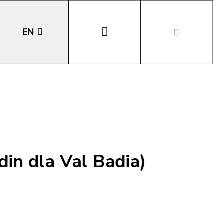
EN
DE
IT
LA
din dla Val Badia)