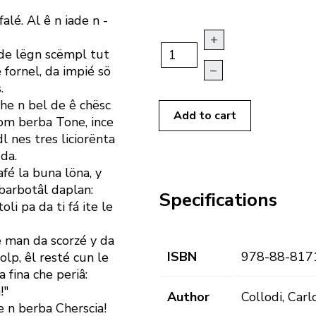
 falé. Al ê n iade n ­
+
h de lëgn scëmpl tut
–
te fornel, da impié sö
.
 che n bel de ê chësc
Add to cart
nom berba Tone, ince
dl nes tres liciorënta
da.
fé la buna löna, y
 barbotâl daplan:
Specifications
li pa da ti fá ite le
e man da scorzé y da
ISBN
978-88-817
olp, êl resté cun le
a fina che periâ:
!"
Author
Collodi, Carl
e n berba Cherscia!