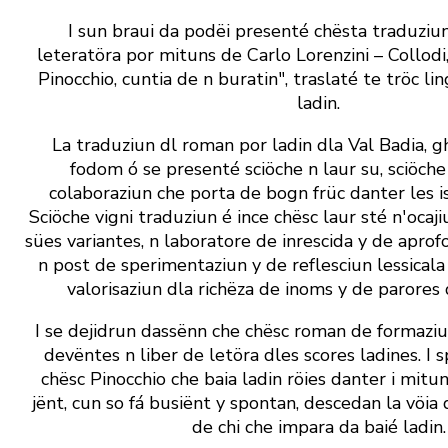
I sun braui da podëi presenté chësta traduziun 
leteratöra por mituns de Carlo ­Lorenzini – Collodi
Pinocchio, cuntia de n buratin", traslaté te tröc li
ladin.
La traduziun dl roman por ladin dla Val Badia, gh
fodom ó se presenté sciöche n laur su, sciöche
colaboraziun che porta de bogn früc danter les is
Sciöche vigni traduziun é ince chësc laur sté n' ocaji
sües variantes, n laboratore de inrescida y de aprof
n post de sperimentaziun y de reflesciun lessicala
valorisaziun dla richëza de inoms y de parores 
I se dejidrun dassënn che chësc roman de formaziu
devëntes n liber de letöra dles scores ladines. I 
chësc Pinocchio che baia ladin röies danter i mitun
jënt, cun so fá busiënt y spontan, descedan la vöia d
de chi che impara da baié ladin.