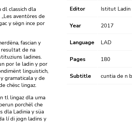
Editor
Istitut Ladi
dl ­classich dla
, „Les aventöres de
ngac y sëgn ince por
Year
2017
Language
LAD
erdëna, fascian y
 resultat de na
tituziuns ladines.
Pages
180
un por le ladin y por
ondimënt linguistich,
Subtitle
cuntia de n b
 y gramaticala y de
de chësc lingaz.
n tl lingaz dla uma
sperun porchël che
s dla Ladinia y süa
a lí di jogn ladins y