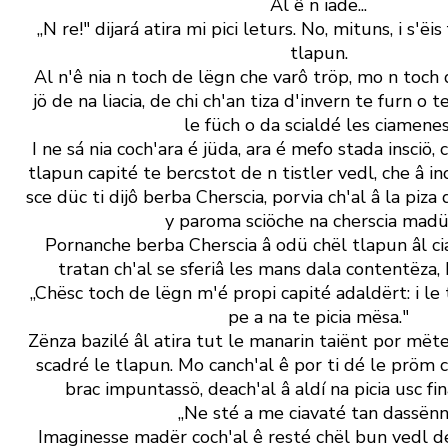
Al ê n iade...
„N re!" dijará atira mi pici leturs. No, mituns, i s' ëis
tlapun.
Al n' ê nia n toch de lëgn che varô tröp, mo n toc
jö de na liacia, de chi ch' an tiza d' invern te furn o 
le füch o da scialdé les ciamenes
I ne sá nia coch' ara é jüda, ara é mefo stada insciö,
tlapun capité te bercstot de n tistler vedl, che â i
sce düc ti dijô berba Cherscia, porvia ch' al â la piza 
y paroma sciöche na cherscia madü
Pornanche berba Cherscia â odü chël tlapun âl cia
tratan ch' al se sferiâ les mans dala contentëza,
„Chësc toch de lëgn m' é propi capité adaldërt: i le to
pe a na te picia mësa."
Zënza bazilé âl atira tut le manarin taiënt por mët
scadré le tlapun. Mo canch' al ê por ti dé le pröm c
brac impuntassö, deach' al â aldí na picia usc fin
„Ne sté a me ciavaté tan dassënn
Imaginesse madër coch' al ê resté chël bun vedl d