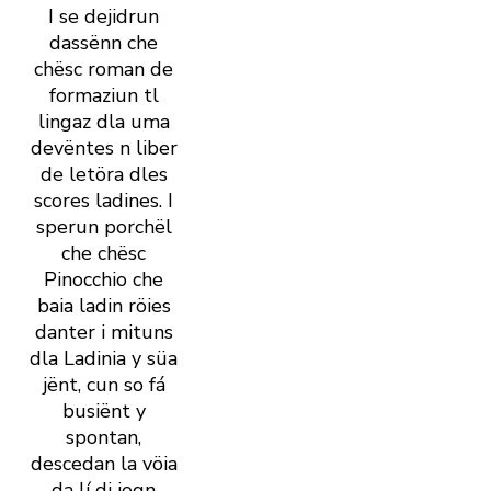
I se dejidrun
dassënn che
chësc roman de
formaziun tl
lingaz dla uma
devëntes n liber
de letöra dles
scores ladines. I
sperun porchël
che chësc
Pinocchio che
baia ladin röies
danter i mituns
dla Ladinia y süa
jënt, cun so fá
busiënt y
spontan,
descedan la vöia
da lí di jogn