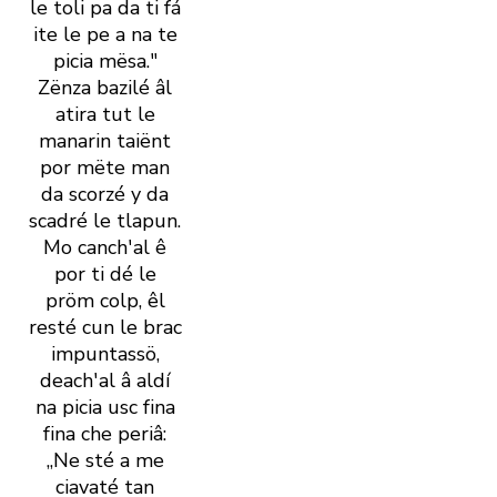
le toli pa da ti fá
ite le pe a na te
picia mësa."
Zënza bazilé âl
atira tut le
manarin taiënt
por mëte man
da scorzé y da
scadré le tlapun.
Mo canch' al ê
por ti dé le
pröm colp, êl
resté cun le brac
impuntassö,
deach' al â aldí
na picia usc fina
fina che periâ:
„Ne sté a me
ciavaté tan