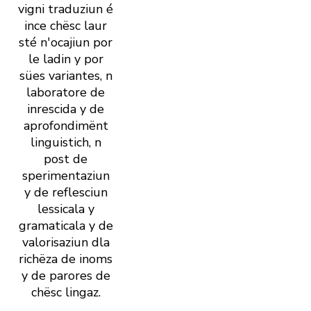
vigni traduziun é
ince chësc laur
sté n' ocajiun por
le ladin y por
sües variantes, n
laboratore de
inrescida y de
aprofondimënt
linguistich, n
post de
sperimentaziun
y de reflesciun
lessicala y
gramaticala y de
valorisaziun dla
richëza de inoms
y de parores de
chësc lingaz.