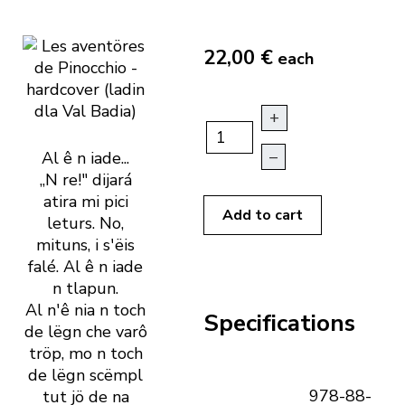
22,00 €
each
+
–
Al ê n iade...
„N re!" dijará
atira mi pici
Add to cart
leturs. No,
mituns, i s' ëis
falé. Al ê n iade
n ­tlapun.
Al n' ê nia n toch
Specifications
de lëgn che varô
tröp, mo n toch
de lëgn scëmpl
978-88-
tut jö de na