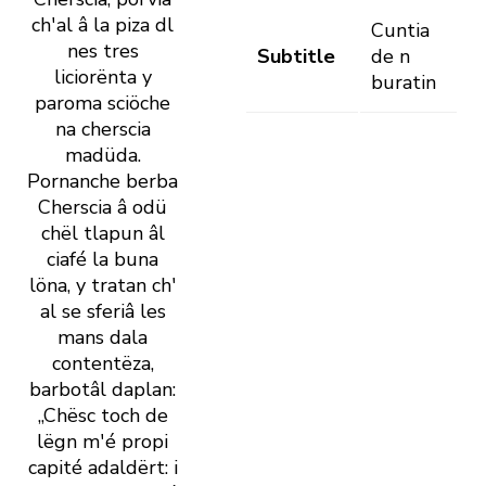
ch' al â la piza dl
Cuntia
nes tres
Subtitle
de n
liciorënta y
buratin
paroma sciöche
na cherscia
madüda.
Pornanche berba
Cherscia â odü
chël tlapun âl
ciafé la buna
löna, y tratan ch'
al se sferiâ les
mans dala
contentëza,
barbotâl daplan:
„Chësc toch de
lëgn m' é propi
capité adaldërt: i