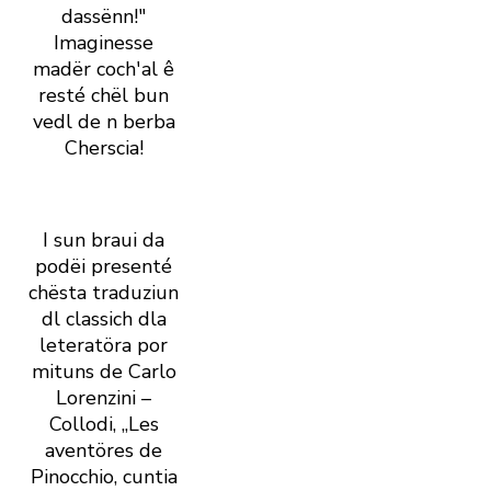
dassënn!"
Imaginesse
madër coch' al ê
resté chël bun
vedl de n berba
Cherscia!
I sun braui da
podëi presenté
chësta traduziun
dl ­classich dla
leteratöra por
mituns de Carlo
­Lorenzini –
Collodi, „Les
aventöres de
Pinocchio, cuntia