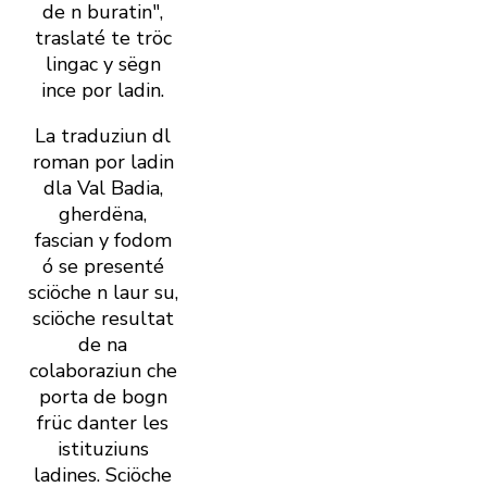
de n buratin",
traslaté te tröc
lingac y sëgn
ince por ladin.
La traduziun dl
roman por ladin
dla Val Badia,
gherdëna,
fascian y fodom
ó se presenté
sciöche n laur su,
sciöche resultat
de na
colaboraziun che
porta de bogn
früc danter les
istituziuns
ladines. Sciöche