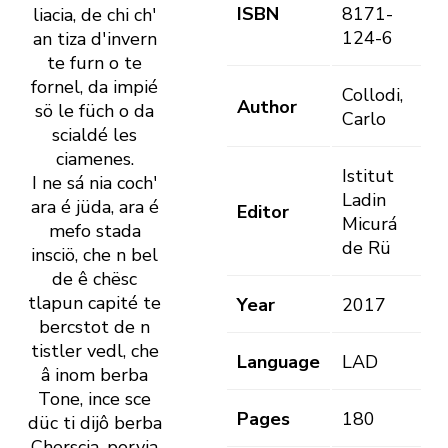
ISBN
8171-
liacia, de chi ch'
124-6
an tiza d' invern
te furn o te
fornel, da impié
Collodi,
Author
sö le füch o da
Carlo
scialdé les
ciamenes.
Istitut
I ne sá nia coch'
Ladin
ara é jüda, ara é
Editor
Micurá
mefo stada
de Rü
insciö, che n bel
de ê chësc
tlapun capité te
Year
2017
bercstot de n
tistler vedl, che
Language
LAD
â inom berba
Tone, ince sce
Pages
180
düc ti dijô berba
Cherscia, porvia