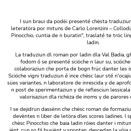
I sun braui da podëi presenté chësta traduziun 
leteratöra por mituns de Carlo ­Lorenzini – Collodi
Pinocchio, cuntia de n buratin", traslaté te tröc li
ladin.
La traduziun dl roman por ladin dla Val Badia, gh
fodom ó se presenté sciöche n laur su, sciöche
colaboraziun che porta de bogn früc danter les is
Sciöche vigni traduziun é ince chësc laur sté n' ocaji
sües variantes, n laboratore de inrescida y de aprof
n post de sperimentaziun y de reflesciun lessicala
valorisaziun dla richëza de inoms y de parores 
I se dejidrun dassënn che chësc roman de formaziu
devëntes n liber de letöra dles scores ladines. I 
chësc Pinocchio che baia ladin röies danter i mitun
jënt, cun so fá busiënt y spontan, descedan la vöia d