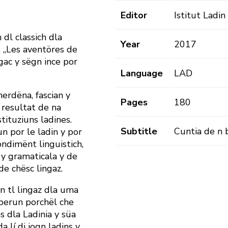
Editor
Istitut Ladi
dl ­classich dla
Year
2017
, „Les aventöres de
ngac y sëgn ince por
Language
LAD
erdëna, fascian y
Pages
180
 resultat de na
tituziuns ladines.
Subtitle
Cuntia de n 
un por le ladin y por
ondimënt linguistich,
 y gramaticala y de
de chësc lingaz.
n tl lingaz dla uma
sperun porchël che
s dla Ladinia y süa
a lí di jogn ladins y