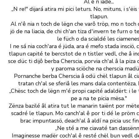
Al ê n iade...
„N re!" dijará atira mi pici leturs. No, mituns, i s' ëis
tlapun.
Al n' ê nia n toch de lëgn che varô tröp, mo n toc
jö de na liacia, de chi ch' an tiza d' invern te furn o 
le füch o da scialdé les ciamenes
I ne sá nia coch' ara é jüda, ara é mefo stada insciö,
tlapun capité te bercstot de n tistler vedl, che â i
sce düc ti dijô berba Cherscia, porvia ch' al â la piza 
y paroma sciöche na cherscia madü
Pornanche berba Cherscia â odü chël tlapun âl cia
tratan ch' al se sferiâ les mans dala contentëza,
„Chësc toch de lëgn m' é propi capité adaldërt: i le to
pe a na te picia mësa."
Zënza bazilé âl atira tut le manarin taiënt por mët
scadré le tlapun. Mo canch' al ê por ti dé le pröm c
brac impuntassö, deach' al â aldí na picia usc fin
„Ne sté a me ciavaté tan dassënn
Imaginesse madër coch' al ê resté chël bun vedl d