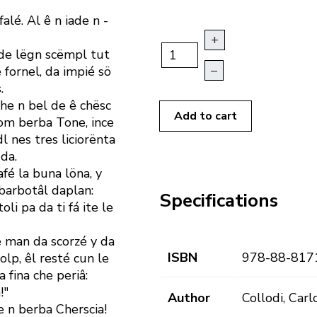
 falé. Al ê n iade n ­
+
h de lëgn scëmpl tut
–
te fornel, da impié sö
.
 che n bel de ê chësc
Add to cart
nom berba Tone, ince
dl nes tres liciorënta
da.
fé la buna löna, y
 barbotâl daplan:
Specifications
li pa da ti fá ite le
e man da scorzé y da
ISBN
978-88-817
olp, êl resté cun le
a fina che periâ:
!"
Author
Collodi, Carl
e n berba Cherscia!