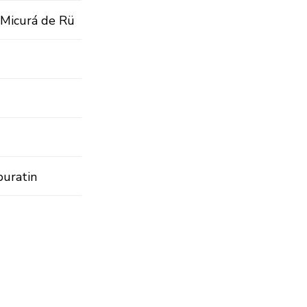
n Micurá de Rü
buratin