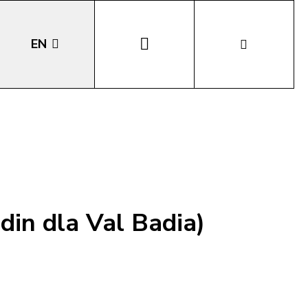
EN
DE
IT
LA
din dla Val Badia)