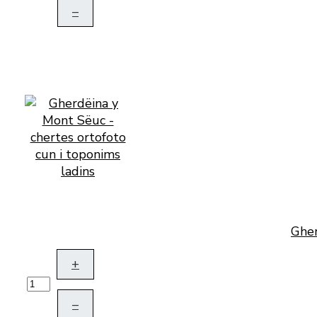
–
Gher
+
–