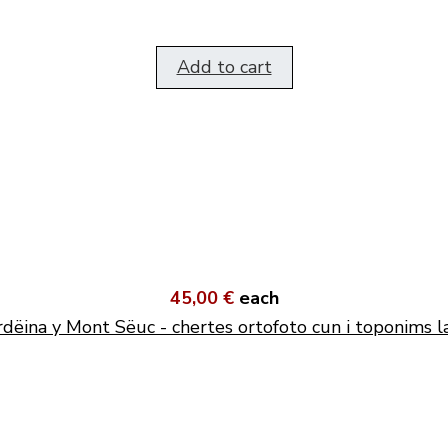
Add to cart
45,00 €
each
dëina y Mont Sëuc - chertes ortofoto cun i toponims l