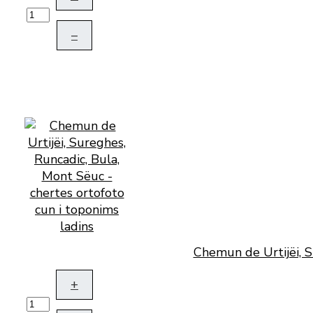
–
Chemun de Urtijëi, S
+