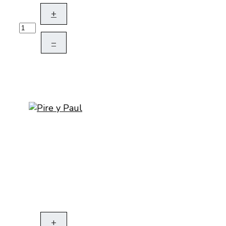
+
–
+