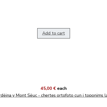
Add to cart
45,00 €
each
dëina y Mont Sëuc - chertes ortofoto cun i toponims l