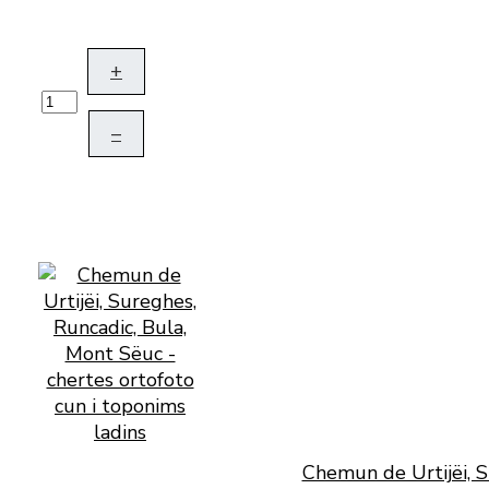
+
–
Chemun de Urtijëi, S