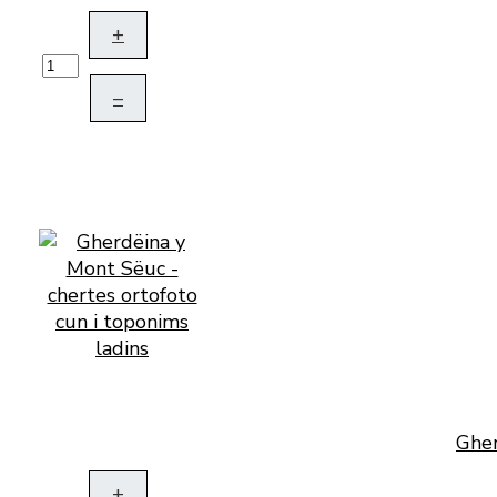
+
–
Gher
+