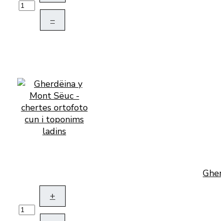
–
Gher
+