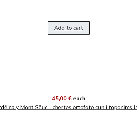
Add to cart
45,00 €
each
dëina y Mont Sëuc - chertes ortofoto cun i toponims l