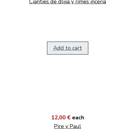
Cianties de dlijia y rimes incëria
Add to cart
12,00 €
each
Pire y Paul