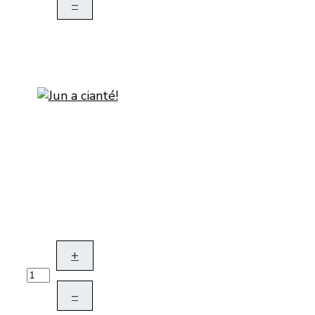
–
+
–