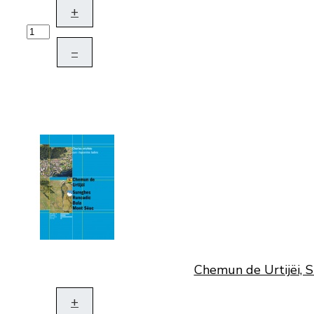
+
–
Chemun de Urtijëi, S
+