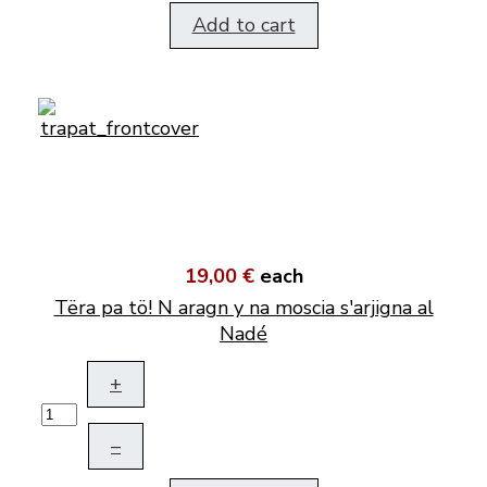
Add to cart
19,00 €
each
Tëra pa tö! N aragn y na moscia s'arjigna al
Nadé
+
–