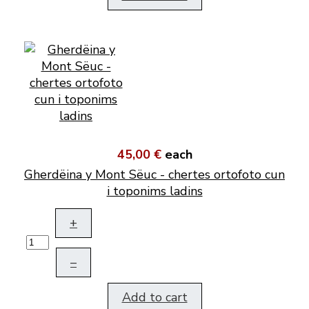
45,00 €
each
Gherdëina y Mont Sëuc - chertes ortofoto cun
i toponims ladins
+
–
Add to cart