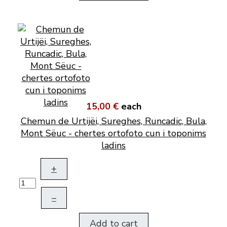
15,00 €
each
Chemun de Urtijëi, Sureghes, Runcadic, Bula,
Mont Sëuc - chertes ortofoto cun i toponims
ladins
+
–
Add to cart