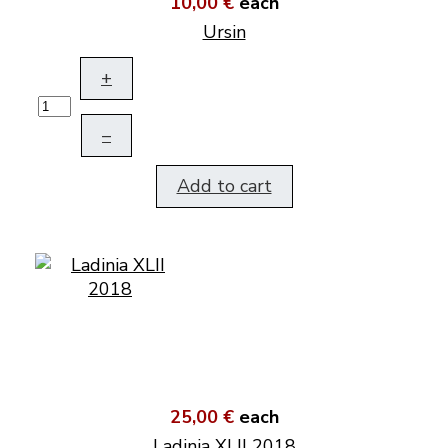
10,00 €
each
Ursin
+
–
Add to cart
25,00 €
each
Ladinia XLII 2018