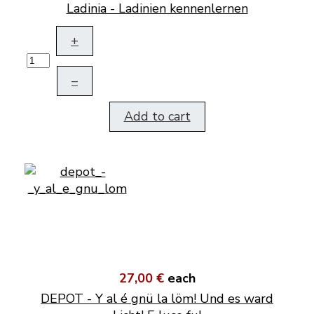
Ladinia - Ladinien kennenlernen
+
–
Add to cart
27,00 €
each
DEPOT - Y al é gnü la löm! Und es ward