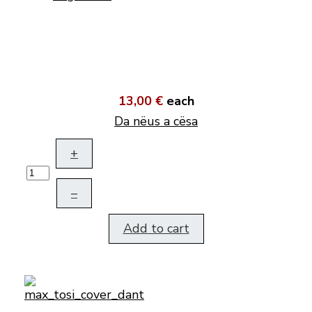
13,00 €
each
Da nëus a cësa
+
–
Add to cart