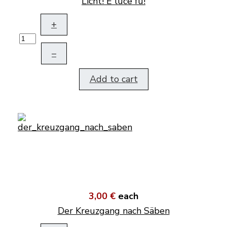
Licht! E luce fu!
+
–
Add to cart
3,00 €
each
Der Kreuzgang nach Säben