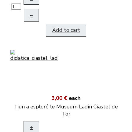
–
Add to cart
3,00 €
each
I jun a esploré le Museum Ladin Ciastel de
Tor
+