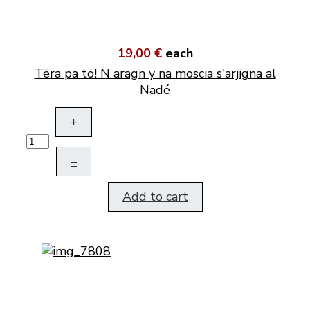
19,00 €
each
Tëra pa tö! N aragn y na moscia s'arjigna al
Nadé
+
–
Add to cart