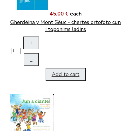
45,00 €
each
Gherdëina y Mont Sëuc - chertes ortofoto cun
i toponims ladins
+
–
Add to cart