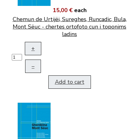
15,00 €
each
Chemun de Urtijëi, Sureghes, Runcadic, Bula,
Mont Sëuc - chertes ortofoto cun i toponims
ladins
+
–
Add to cart