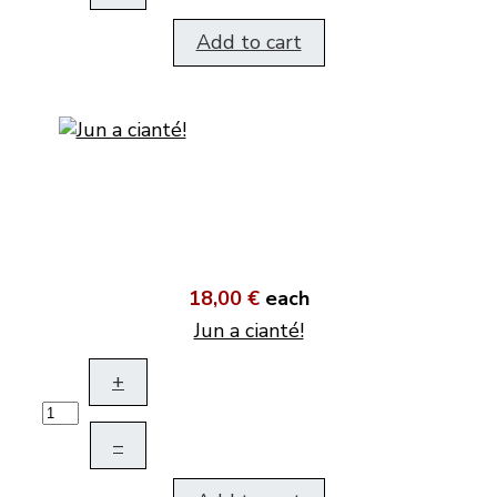
Add to cart
18,00 €
each
Jun a cianté!
+
–