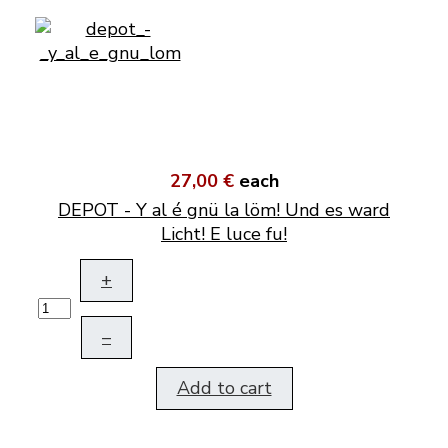
27,00 €
each
DEPOT - Y al é gnü la löm! Und es ward
Licht! E luce fu!
+
–
Add to cart