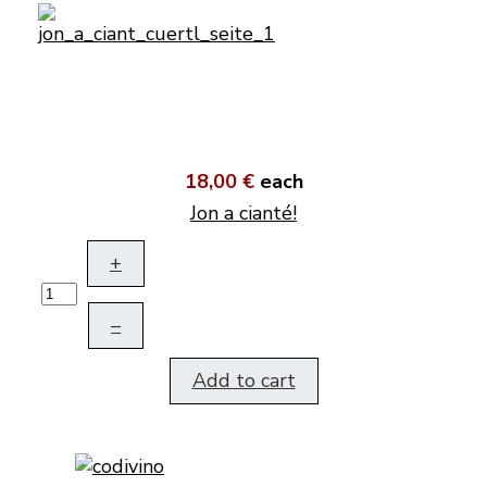
18,00 €
each
Jon a cianté!
+
–
Add to cart