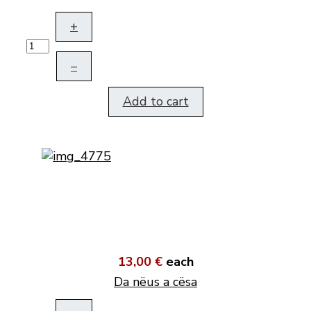
+
–
Add to cart
13,00 €
each
Da nëus a cësa