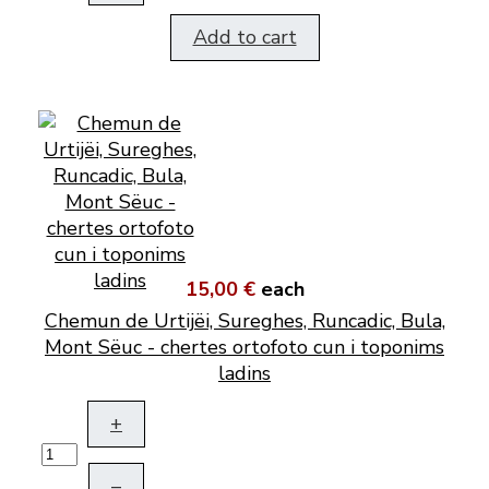
Add to cart
15,00 €
each
Chemun de Urtijëi, Sureghes, Runcadic, Bula,
Mont Sëuc - chertes ortofoto cun i toponims
ladins
+
–