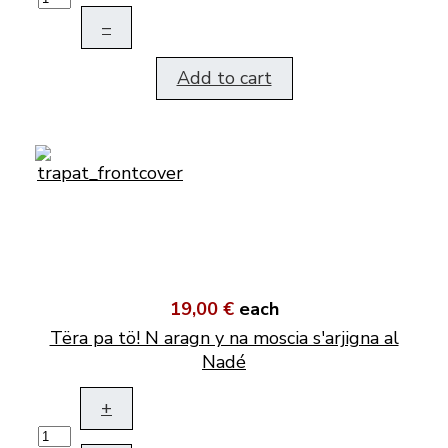
–
Add to cart
19,00 €
each
Tëra pa tö! N aragn y na moscia s'arjigna al
Nadé
+