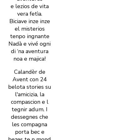
e lezios de vita
vera fetìa.
Biciave inze inze
el misterios
tenpo ingnante
Nadà e vivé ogni
di ‘na aventura
noa e majica!
Calandèr de
Avent con 24
belota stories su
l'amicizia, la
compascion e l
tegnir adum. I
dessegnes che
les compagna
porta bec e
bezes te n mond