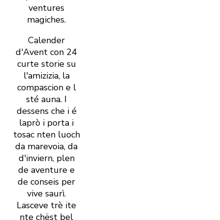
ventures
magiches.
Calender
d'Avent con 24
curte storie su
l'amizizia, la
compascion e l
sté auna. I
dessens che i é
laprò i porta i
tosac nten luoch
da marevoia, da
d'inviern, plen
de aventure e
de conseis per
vive saurì.
Lasceve trè ite
nte chëst bel