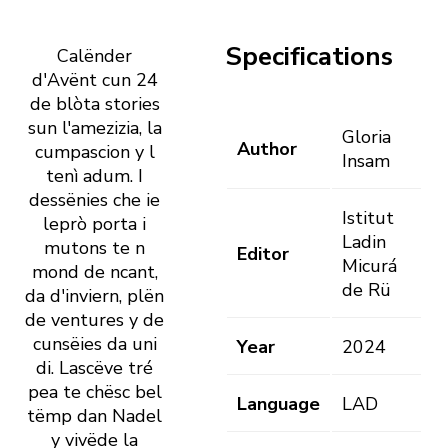
Specifications
Calënder
d'Avënt cun 24
de blòta stories
sun l'amezizia, la
Gloria
Author
cumpascion y l
Insam
tenì adum. I
dessënies che ie
Istitut
leprò porta i
Ladin
mutons te n
Editor
Micurá
mond de ncant,
de Rü
da d'inviern, plën
de ventures y de
cunsëies da uni
Year
2024
di. Lascëve tré
pea te chësc bel
Language
LAD
tëmp dan Nadel
y vivëde la