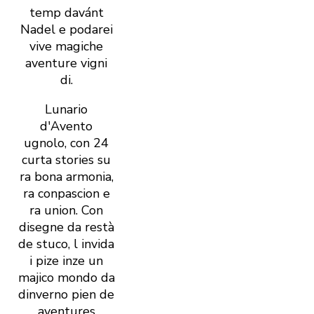
temp davánt
Nadel e podarei
vive magiche
aventure vigni
di.
Lunario
d'Avento
ugnolo, con 24
curta stories su
ra bona armonia,
ra conpascion e
ra union. Con
disegne da restà
de stuco, l invida
i pize inze un
majico mondo da
dinverno pien de
aventures