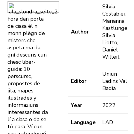
Silvia
Costabiei,
Fora dan porta
Marianna
de ciasa él n
Kastlunger,
Author
monn plëgn de
Silvia
misters che
Liotto,
aspeta ma da
Daniel
gní descuris cun
Willeit
chësc liber-
guida: 10
Uniun
perscursc,
Editor
Ladins Val
propostes de
Badia
jita, mapes
ilustrades y
informaziuns
Year
2022
interessantes da
lí a ciasa o da se
Language
LAD
tó para. Ví cun
nos a slonderné