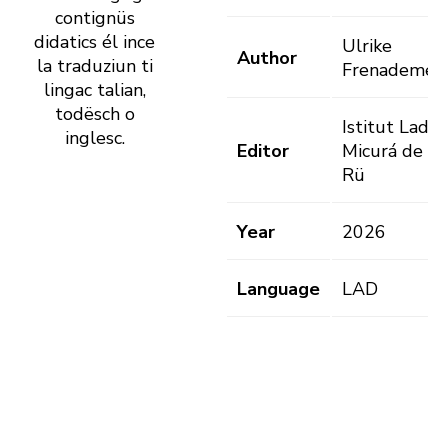
contignüs
didatics él ince
Ulrike
Author
la traduziun ti
Frenademez
lingac talian,
todësch o
Istitut Ladin
inglesc.
Editor
Micurá de
Rü
Year
2026
Language
LAD