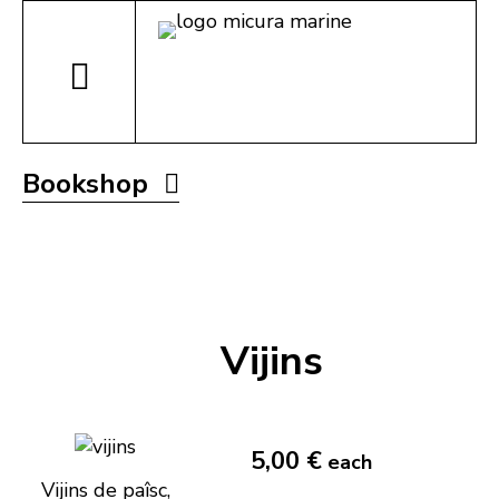
Bookshop
Vijins
5,00 €
each
Vijins de paîsc,