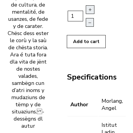
de cultura, de
+
mentalité, de
usanzes, de fede
–
y de carater.
Chësc dess ester
le corù y la saù
Add to cart
de chësta storia.
Ara é tuta fora
dla vita de jënt
de nostes
Specifications
valades,
sambëgn cun
d’atri inoms y
mudaziuns de
Morlang,
tëmp y de
Author
Angel
situaziuns. -
dessëgns dl
Istitut
autur
Ladin