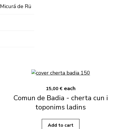
n Micurá de Rü
each
15,00 €
Comun de Badia - cherta cun i
toponims ladins
Add to cart