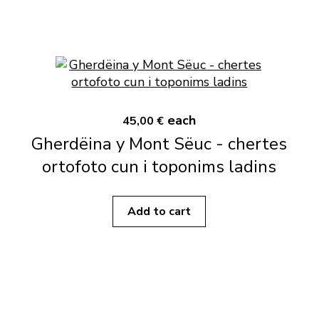
each
45,00 €
Gherdëina y Mont Sëuc - chertes
ortofoto cun i toponims ladins
Add to cart