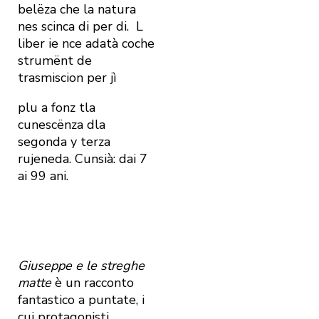
belëza che la natura
nes scinca di per di.
L
liber ie nce adatà coche
strumënt de
trasmiscion per jì
plu a fonz tla
cunescënza dla
segonda y terza
rujeneda. Cunsià: dai 7
ai 99 ani.
Giuseppe e le streghe
matte
è un racconto
fantastico a puntate, i
cui protagonisti,