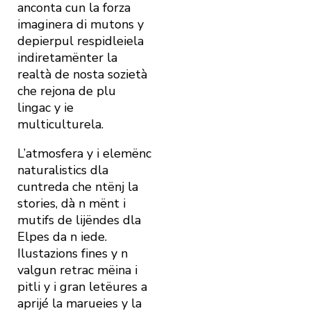
anconta cun la forza
imaginera di mutons y
depierpul respidleiela
indiretamënter la
realtà de nosta sozietà
che rejona de plu
lingac y ie
multiculturela.
L’atmosfera y i elemënc
naturalistics dla
cuntreda che ntënj la
stories, dà n mënt i
mutifs de lijëndes dla
Elpes da n iede.
Ilustazions fines y n
valgun retrac mëina i
pitli y i gran letëures a
aprijé la marueies y la