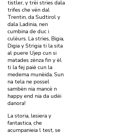
tistler, y trëi stries dala
trifes che vën dal
Trentin, da Sudtirol y
dala Ladinia, nen
cumbina de duc i
culëurs. La stries, Bigia,
Digia y Strigia ti la sita
al puere Ujep cun si
matades zënza fin y ël
ti la fej paië cun la
medema munëida. Sun
na tela ne possel
sambën nia mancë n
happy end nia da udëi
danora!
La storia, lesiera y
fantastica, che
acumpanieia l test, se