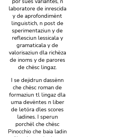
por sües variantes, n
laboratore de inrescida
y de aprofondimënt
linguistich, n post de
sperimentaziun y de
reflesciun lessicala y
gramaticala y de
valorisaziun dla richëza
de inoms y de parores
de chësc lingaz.
I se dejidrun dassënn
che chësc roman de
formaziun tl lingaz dla
uma devëntes n liber
de letöra dles scores
ladines. I sperun
porchël che chësc
Pinocchio che baia ladin