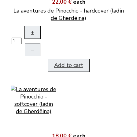
22,00 €
each
La aventures de Pinocchio - hardcover (ladin
de Gherdëina)
+
–
Add to cart
18,00 €
each