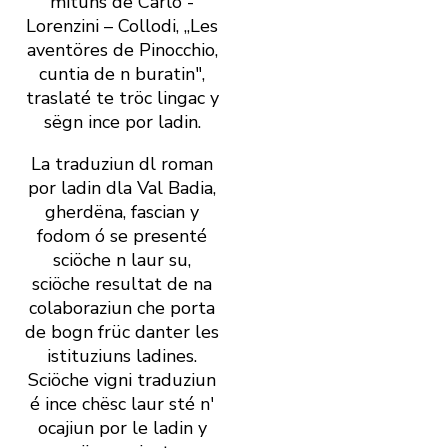
mituns de Carlo ­
Lorenzini – Collodi, „Les
aventöres de Pinocchio,
cuntia de n buratin",
traslaté te tröc lingac y
sëgn ince por ladin.
La traduziun dl roman
por ladin dla Val Badia,
gherdëna, fascian y
fodom ó se presenté
sciöche n laur su,
sciöche resultat de na
colaboraziun che porta
de bogn früc danter les
istituziuns ladines.
Sciöche vigni traduziun
é ince chësc laur sté n'
ocajiun por le ladin y