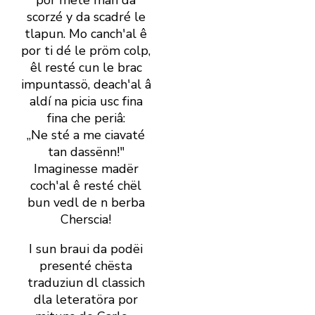
por mëte man da
scorzé y da scadré le
tlapun. Mo canch' al ê
por ti dé le pröm colp,
êl resté cun le brac
impuntassö, deach' al â
aldí na picia usc fina
fina che periâ:
„Ne sté a me ciavaté
tan dassënn!"
Imaginesse madër
coch' al ê resté chël
bun vedl de n berba
Cherscia!
I sun braui da podëi
presenté chësta
traduziun dl ­classich
dla leteratöra por