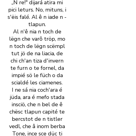
„N re!" dijará atira mi
pici leturs. No, mituns, i
s' ëis falé. Al ê n iade n ­
tlapun.
Al n' ê nia n toch de
lëgn che varô tröp, mo
n toch de lëgn scëmpl
tut jö de na liacia, de
chi ch' an tiza d' invern
te furn o te fornel, da
impié sö le füch o da
scialdé les ciamenes.
I ne sá nia coch' ara é
jüda, ara é mefo stada
insciö, che n bel de ê
chësc tlapun capité te
bercstot de n tistler
vedl, che â inom berba
Tone, ince sce düc ti