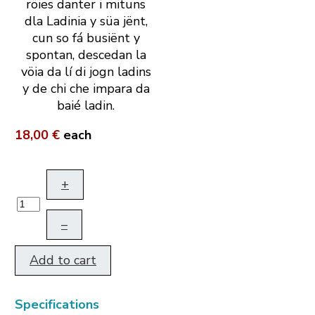
röies danter i mituns
dla Ladinia y süa jënt,
cun so fá busiënt y
spontan, descedan la
vöia da lí di jogn ladins
y de chi che impara da
baié ladin.
18,00 €
each
+
–
Add to cart
Specifications