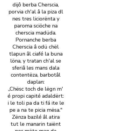
dijô berba Cherscia,
porvia ch' al â la piza dl
nes tres liciorënta y
paroma sciöche na
cherscia madüda.
Pornanche berba
Cherscia â odü chël
tlapun âl ciafé la buna
löna, y tratan ch' al se
sferiâ les mans dala
contentëza, barbotâl
daplan:
„Chësc toch de lëgn m'
é propi capité adaldërt:
i le toli pa da ti fá ite le
pe a na te picia mësa."
Zënza bazilé âl atira
tut le manarin taiënt