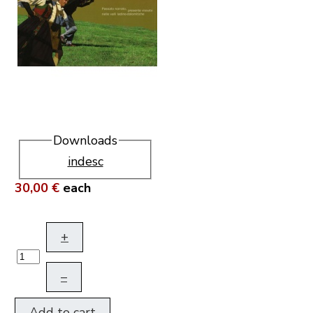
Downloads
indesc
30,00 €
each
+
–
Add to cart