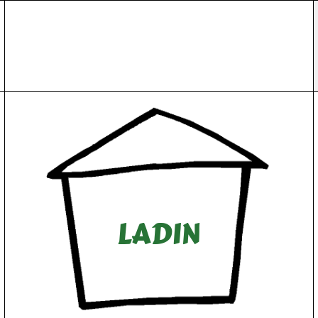
L
A
D
I
N
D
I
N
A