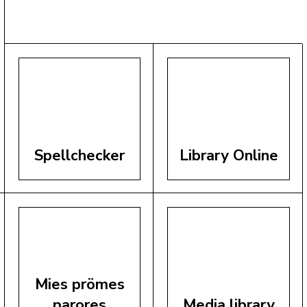
Spellchecker
Library Online
Mies prömes
parores
Media library