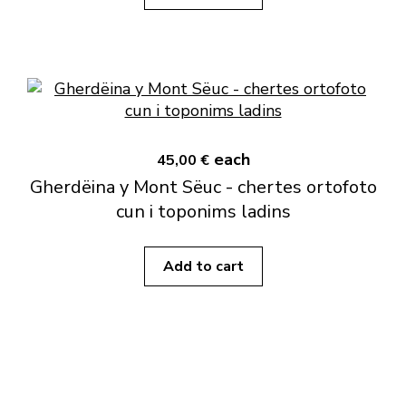
each
45,00 €
Gherdëina y Mont Sëuc - chertes ortofoto
cun i toponims ladins
Add to cart