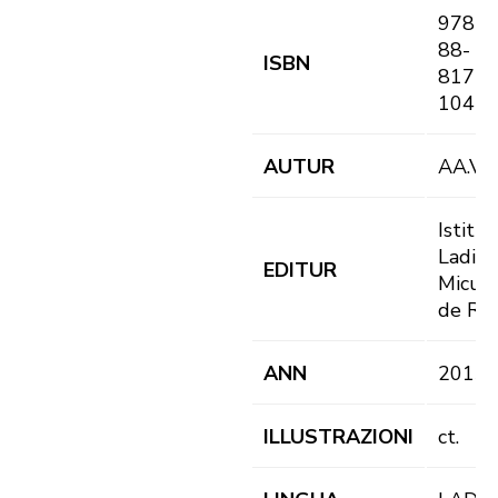
978-
88-
ISBN
8171-
104-8
AUTUR
AA.VV.
Istitut
Ladin
EDITUR
Micur
de Rü
ANN
2013
ILLUSTRAZIONI
ct.