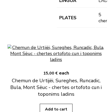
LINGUA
LAD
5
PLATES
cherte
each
15,00 €
Chemun de Urtijëi, Sureghes, Runcadic,
Bula, Mont Sëuc - chertes ortofoto cun i
toponims ladins
Add to cart