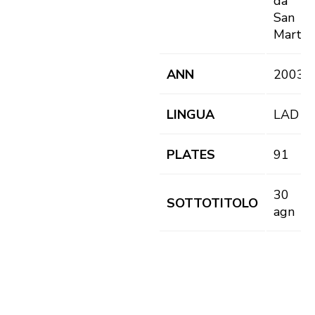
da
San
Martin
ANN
2003
LINGUA
LAD
PLATES
91
30
SOTTOTITOLO
agn