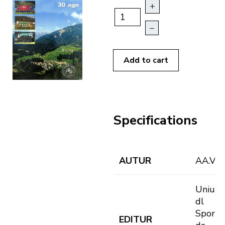
+
–
Add to cart
Specifications
AUTUR
AA.VV.
Uniun
dl
Sport
EDITUR