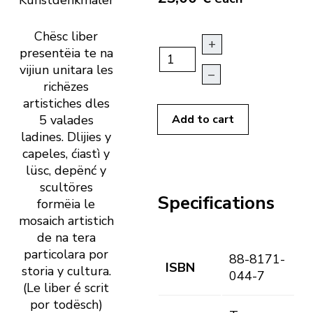
Chësc liber
+
presentëia te na
vijiun unitara les
–
richëzes
artistiches dles
5 valades
Add to cart
ladines. Dlijies y
capeles, ćiastì y
lüsc, depënć y
scultöres
Specifications
formëia le
mosaich artistich
de na tera
particolara por
88-8171-
ISBN
storia y cultura.
044-7
(Le liber é scrit
por todësch)