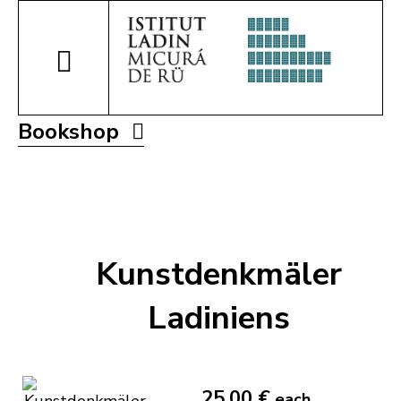
Bookshop
Kunstdenkmäler
Ladiniens
25,00 €
each