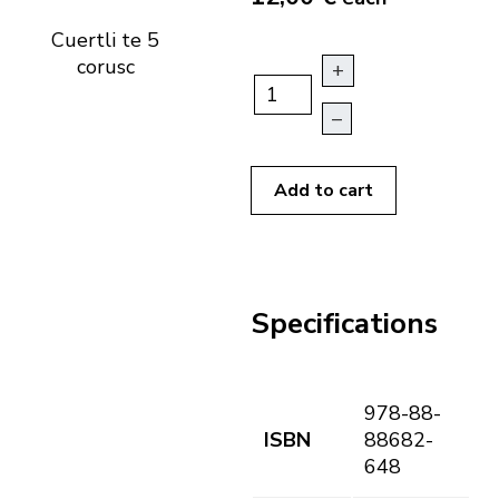
Cuertli te 5
corusc
+
–
Add to cart
Specifications
978-88-
ISBN
88682-
648