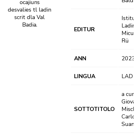
Baldiss
ocajiuns
desvalies tl ladin
scrit dla Val
Istitut
Badia.
Ladin
EDITUR
Micurá
Rü
ANN
2023
LINGUA
LAD
a cura 
Giovan
SOTTOTITOLO
Mischí 
Carlo
Suani