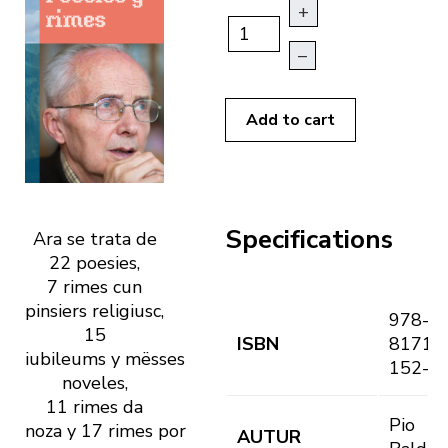
+
–
Add to cart
Specifications
Ara se trata de
22
poesies
,
7
rimes
cun
pinsiers religiusc,
978-8
15
ISBN
8171-
iubileums
y
mësses
152-9
noveles,
11
rimes
da
Pio
noza
y
17
rimes
por
AUTUR