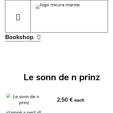
Bookshop
Le sonn de n prinz
2,50 €
each
stampè a pert dl