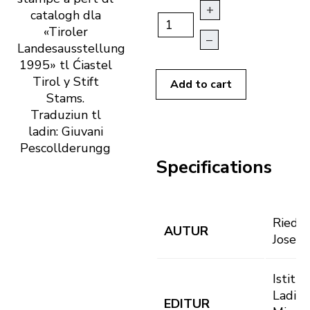
+
catalogh dla
«Tiroler
–
Landesausstellung
1995» tl Ćiastel
Tirol y Stift
Add to cart
Stams.
Traduziun tl
ladin: Giuvani
Pescollderungg
Specifications
Riedm
AUTUR
Josef
Istitut
Ladin
EDITUR