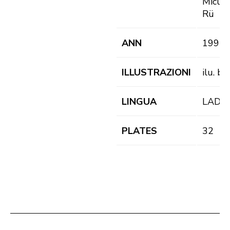
Micurà
Rü
ANN
1995
ILLUSTRAZIONI
ilu. b/f
LINGUA
LAD
PLATES
32