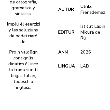
de ortografia,
Ulrike
gramatica y
AUTUR
Frenademez
sintassa.
Implü él eserzizi
Istitut Ladin
y les soluziuns
EDITUR
Micurá de
da podëi ciaré
Rü
do.
Pro n valgügn
ANN
2026
contignüs
didatics él ince
LINGUA
LAD
la traduziun ti
lingac talian,
todësch o
inglesc.