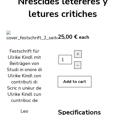
Nrescides letereres y
letures critiches
25,00 €
each
Festschrift für
+
Ulrike Kindl mit
Beiträgen von
–
Studi in onore di
Ulrike Kindl con
contributi di
Add to cart
Scric n unëur de
Ulrike Kindl cun
cuntribuc de
Specifications
Leo