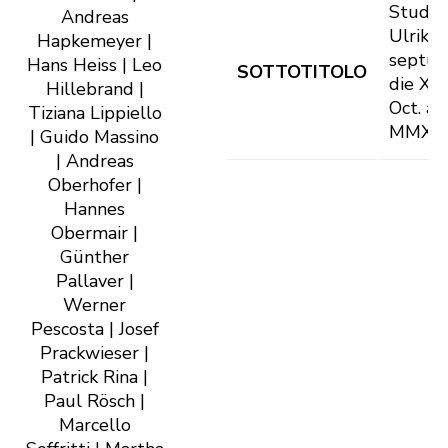
Studia 
Andreas
Ulrike 
Hapkemeyer |
septua
Hans Heiss | Leo
SOTTOTITOLO
die XV
Hillebrand |
Oct. an
Tiziana Lippiello
MMXXI 
| Guido Massino
| Andreas
Oberhofer |
Hannes
Obermair |
Günther
Pallaver |
Werner
Pescosta | Josef
Prackwieser |
Patrick Rina |
Paul Rösch |
Marcello