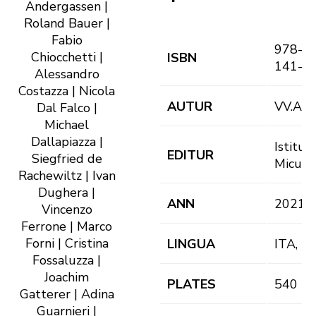
Andergassen |
Roland Bauer |
Fabio
978-8
Chiocchetti |
ISBN
141-3
Alessandro
Costazza | Nicola
AUTUR
VV.AA.
Dal Falco |
Michael
Dallapiazza |
Istitut
EDITUR
Siegfried de
Micurá
Rachewiltz | Ivan
Dughera |
ANN
2021
Vincenzo
Ferrone | Marco
Forni | Cristina
LINGUA
ITA, D
Fossaluzza |
Joachim
PLATES
540
Gatterer | Adina
Guarnieri |