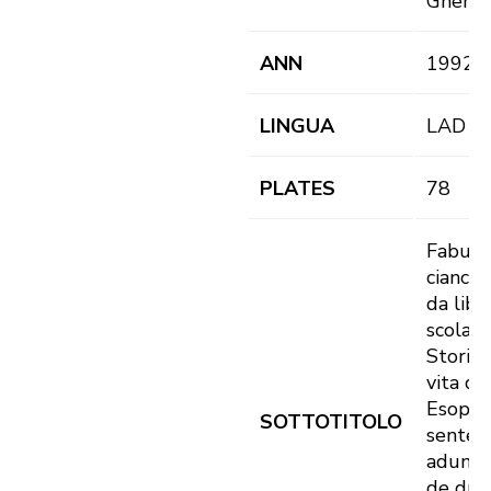
Gherdë
ANN
1992
LINGUA
LAD
PLATES
78
Fabule
ciance
da libr
scola.
Storia 
vita de
Esop
SOTTOTITOLO
sented
adum o
de dut 