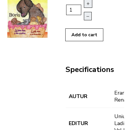
+
–
Add to cart
Specifications
Erardi,
AUTUR
Renat
Uniun
EDITUR
Ladins