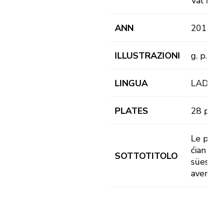
Val Ba
ANN
2013
ILLUSTRAZIONI
g. p. il.
LINGUA
LAD
PLATES
28 pl.
Le pic
ćian y
SOTTOTITOLO
sües
aventö