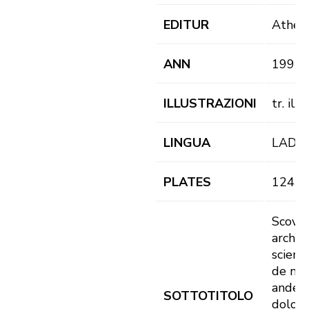
EDITUR
Athesi
ANN
1993
ILLUSTRAZIONI
tr. il.
LINGUA
LAD
PLATES
124 pl
Scover
archiri
scienti
de n
ander
SOTTOTITOLO
dolomi