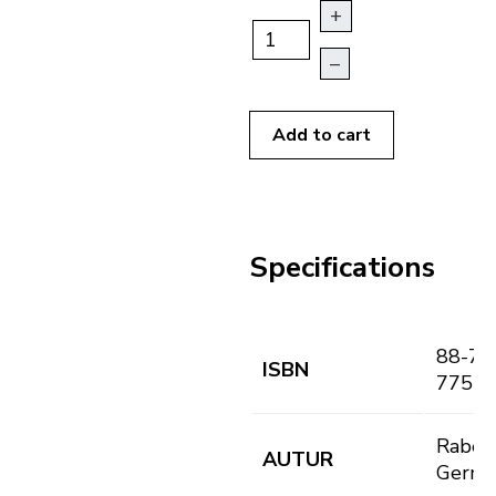
+
–
Add to cart
Specifications
88-70
ISBN
775-4
Rabed
AUTUR
Gerno