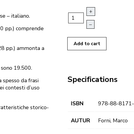
+
e – italiano.
–
160 pp.) comprende
Add to cart
728 pp.) ammonta a
e sono 19.500.
Specifications
ta spesso da frasi
nei contesti d’uso
ISBN
978-88-8171
atteristiche storico-
AUTUR
Forni, Marco