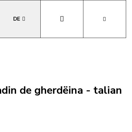
DE
EN
IT
LA
adin de gherdëina - talian