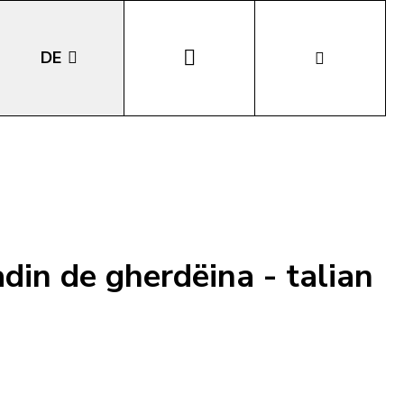
DE
EN
IT
LA
adin de gherdëina - talian