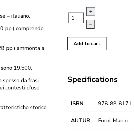
+
e – italiano.
–
160 pp.) comprende
Add to cart
728 pp.) ammonta a
e sono 19.500.
Specifications
ta spesso da frasi
nei contesti d’uso
ISBN
978-88-8171
atteristiche storico-
AUTUR
Forni, Marco