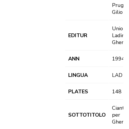
Prugge
Gilio
Union 
EDITUR
Ladins
Gherdë
ANN
1994
LINGUA
LAD
PLATES
148
Ciantie
SOTTOTITOLO
per
Gherdë