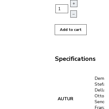
+
–
Add to cart
Specifications
Demetz
Stefan 
Dellag
Otto -
AUTUR
Senone
Franz -