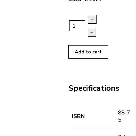
+
–
Add to cart
Specifications
88-76
ISBN
5