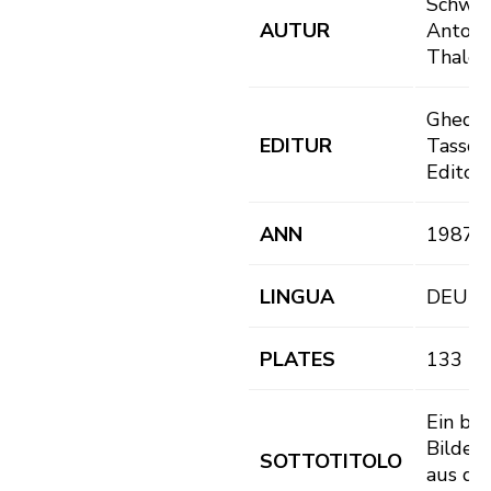
Schwin
AUTUR
Anton 
Thaler
Ghedin
EDITUR
Tassott
Editori
ANN
1987
LINGUA
DEU
PLATES
133
Ein bu
Bilder
SOTTOTITOLO
aus de