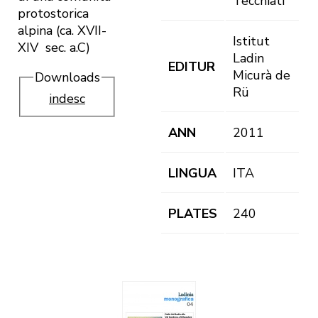
Tecchiati
protostorica
alpina (ca. XVII-
Istitut
XIV sec. a.C)
Ladin
EDITUR
Micurà de
Downloads
Rü
indesc
ANN
2011
LINGUA
ITA
PLATES
240