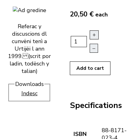
20,50 €
each
Referac y
discuscions dl
+
cunvëni tenì a
–
Urtijëi l ann
1999. (scrit por
ladin, todësch y
Add to cart
talian)
Downloads
Indesc
Specifications
88-8171-
ISBN
023-4