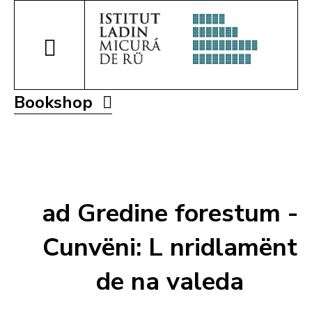
Bookshop
ad Gredine forestum -
Cunvëni: L nridlamënt
de na valeda