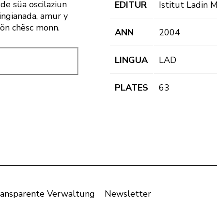
de süa oscilaziun
EDITUR
Istitut Ladin 
 ingianada, amur y
a sön chësc monn.
ANN
2004
LINGUA
LAD
PLATES
63
ansparente Verwaltung
Newsletter