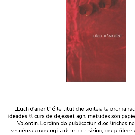
„Lüch d‘arjënt“ é le titul che sigilëia la pröma ra
ideades tl curs de dejesset agn, metüdes sön papie
Valentin. L‘ordinn de publicaziun dles liriches ne
secuënza cronologica de composiziun, mo plülere 