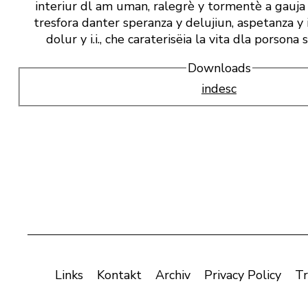
interiur dl am uman, ralegrè y tormentè a gauja 
tresfora danter speranza y delujiun, aspetanza y
dolur y i.i., che caraterisëia la vita dla porson
Downloads
indesc
Links
Kontakt
Archiv
Privacy Policy
Tr