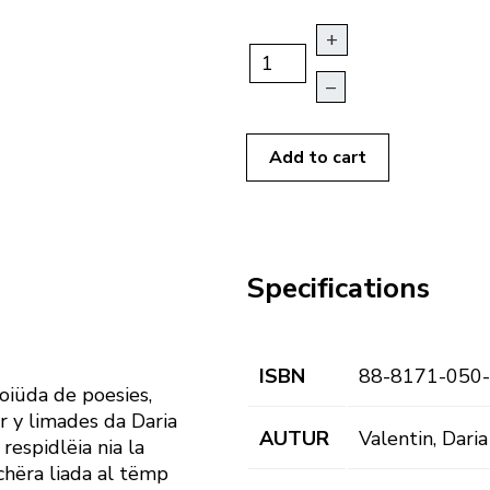
+
–
Add to cart
Specifications
ISBN
88-8171-050
coiüda de poesies,
r y limades da Daria
AUTUR
Valentin, Daria
 respidlëia nia la
chëra liada al tëmp