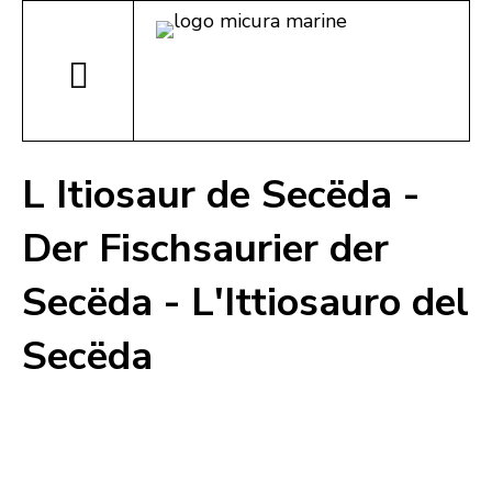
L Itiosaur de Secëda -
Der Fischsaurier der
Secëda - L'Ittiosauro del
Secëda