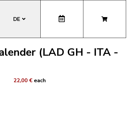
DE
EN
alender (LAD GH - ITA -
IT
LA
22,00 €
each