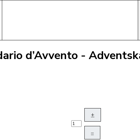
dario d’Avvento - Adventsk
+
–