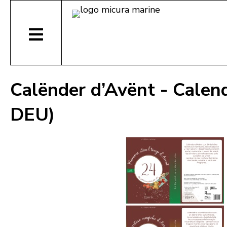
Calënder d’Avënt - Calen
DEU)