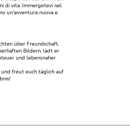
i di vita. Immergetevi nel
orno un'avventura nuova e
chten über Freundschaft,
rhaften Bildern, lädt er
nteuer und lebensnaher
 und freut euch täglich auf
bnis!