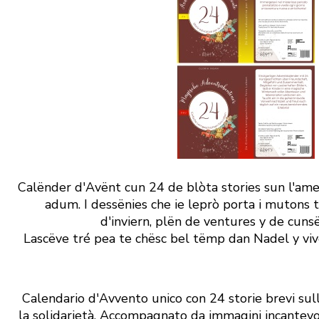
Calënder d'Avënt cun 24 de blòta stories sun l'amezi
adum. I dessënies che ie leprò porta i mutons 
d'inviern, plën de ventures y de cunsë
Lascëve tré pea te chësc bel tëmp dan Nadel y viv
Calendario d'Avvento unico con 24 storie brevi sull
la solidarietà. Accompagnato da immagini incantevol