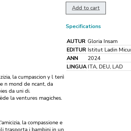
Add to cart
Specifications
AUTUR
Gloria Insam
EDITUR
Istitut Ladin Mic
ANN
2024
LINGUA
ITA, DEU, LAD
zia, la cumpascion y l tenì
te n mond de ncant, da
ies da uni di.
ëde la ventures magiches.
'amicizia, la compassione e
i trasporta i bambini in un