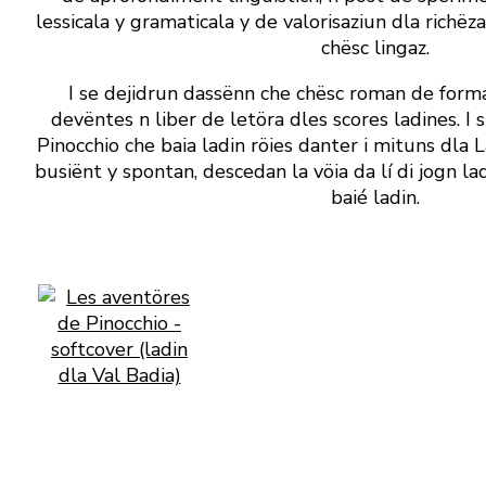
lessicala y gramaticala y de valorisaziun dla richë
chësc lingaz.
I se dejidrun dassënn che chësc roman de forma
devëntes n liber de letöra dles scores ladines. I
Pinocchio che baia ladin röies danter i mituns dla La
busiënt y spontan, descedan la vöia da lí di jogn la
baié ladin.