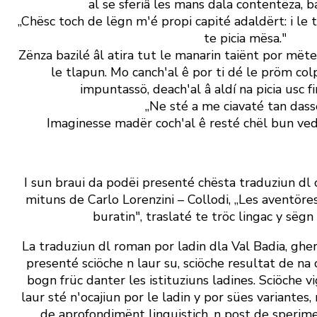
al se sferiâ les mans dala contentëza, b
„Chësc toch de lëgn m' é propi capité adaldërt: i le to
te picia mësa."
Zënza bazilé âl atira tut le manarin taiënt por mët
le tlapun. Mo canch' al ê por ti dé le pröm colp
impuntassö, deach' al â aldí na picia usc fi
„Ne sté a me ciavaté tan dass
Imaginesse madër coch' al ê resté chël bun ved
I sun braui da podëi presenté chësta traduziun dl ­
mituns de Carlo ­Lorenzini – Collodi, „Les aventöre
buratin", traslaté te tröc lingac y sëgn 
La traduziun dl roman por ladin dla Val Badia, ghe
presenté sciöche n laur su, sciöche resultat de na
bogn früc danter les istituziuns ladines. Sciöche v
laur sté n' ocajiun por le ladin y por sües variantes,
de aprofondimënt linguistich, n post de sperime