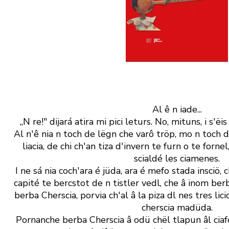
Al ê n iade...
„N re!" dijará atira mi pici leturs. No, mituns, i s' ëis
Al n' ê nia n toch de lëgn che varô tröp, mo n toch 
liacia, de chi ch' an tiza d' invern te furn o te forn
scialdé les ciamenes.
I ne sá nia coch' ara é jüda, ara é mefo stada insciö,
capité te bercstot de n tistler vedl, che â inom berb
berba Cherscia, porvia ch' al â la piza dl nes tres li
cherscia madüda.
Pornanche berba Cherscia â odü chël tlapun âl ciafé