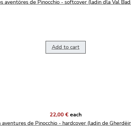
s aventöres de Pinocchio - softcover (ladin dla Val Bad
Add to cart
22,00 €
each
 aventures de Pinocchio - hardcover (ladin de Gherdëi