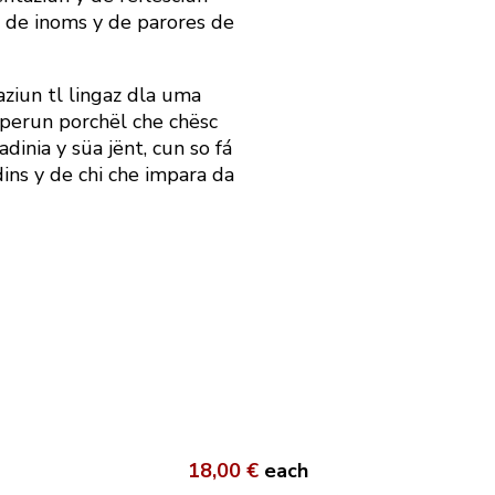
za de inoms y de parores de
ziun tl lingaz dla uma
 sperun porchël che chësc
dinia y süa jënt, cun so fá
dins y de chi che impara da
18,00 €
each