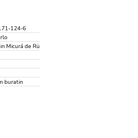
171-124-6
arlo
din Micurá de Rü
n buratin