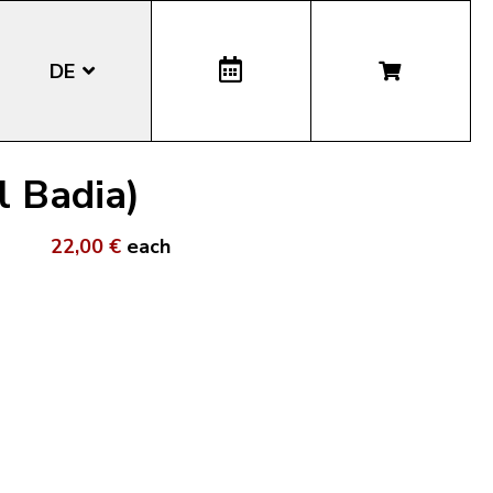
DE
EN
l Badia)
IT
22,00 €
each
LA