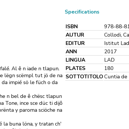
Specifications
ISBN
978-88-8
AUTUR
Collodi, C
EDITUR
Istitut La
ANN
2017
LINGUA
LAD
PLATES
180
 falé. Al ê n iade n ­tlapun.
de lëgn scëmpl tut jö de na
SOTTOTITOLO
Cuntia de 
el, da impié sö le füch o da
 che n bel de ê chësc tlapun
a Tone, ince sce düc ti dijô
ciorënta y paroma sciöche na
 la buna löna, y tratan ch'