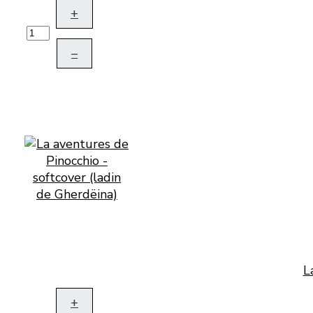
+
–
L
+