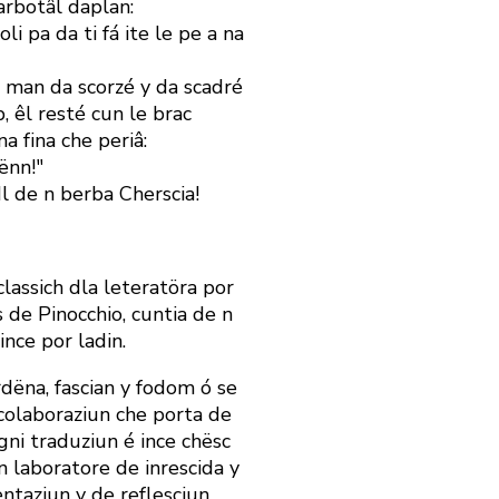
arbotâl daplan:
li pa da ti fá ite le pe a na
e man da scorzé y da scadré
, êl resté cun le brac
na fina che periâ:
ënn!"
l de n berba Cherscia!
classich dla leteratöra por
s de Pinocchio, cuntia de n
ince por ladin.
rdëna, fascian y fodom ó se
 colaboraziun che porta de
igni traduziun é ince chësc
 n laboratore de inrescida y
ntaziun y de reflesciun