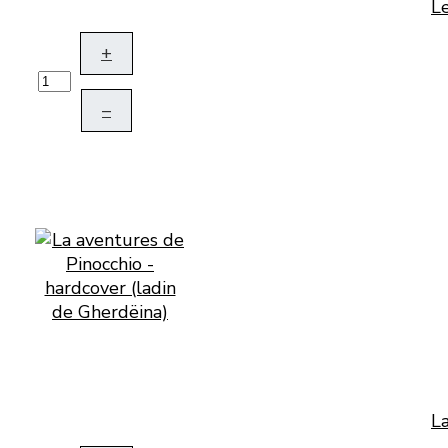
Le
+
–
La