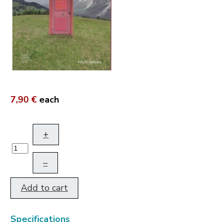
7,90 €
each
+
–
Add to cart
Specifications